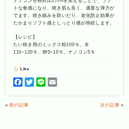
ナノコンを粉対比の5%を加えることで、ソフ
トな食感になり、焼き肌も良く、適度な弾力が
でます。焼き縮みを防いだり、老化防止効果が
たかまりソフト感としっとり感が持続します。
【レシピ】
たい焼き用のミックス粉100％、水
110~120％、卵5~10％、ナノコン5％
Like
F
T
Li
E
a
wi
n
m
c
tt
e
ai
«
前の記事
次の記事
»
e
er
l
b
o