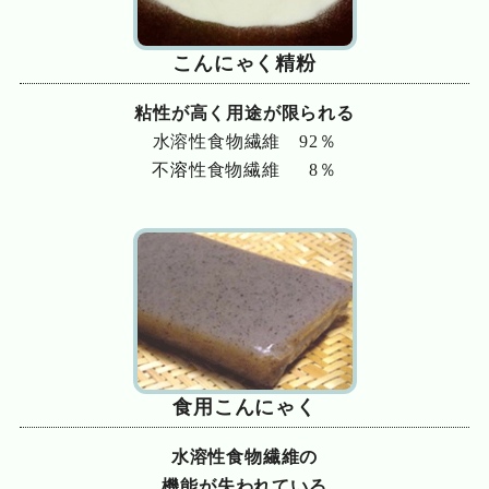
こんにゃく精粉
粘性が高く用途が限られる
水溶性食物繊維 92％
不
溶
性食物繊維 8％
食用こんにゃく
水溶性食物繊維の
機能が
失われている