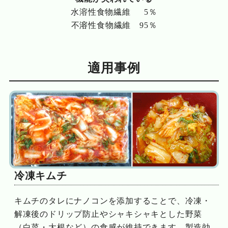
水溶性食物繊維 5％
不
溶
性食物繊維 95％
適用事例
冷凍キムチ
キムチのタレにナノコンを添加することで、冷凍・
解凍後のドリップ防止やシャキシャキとした野菜
（白菜・大根など）の食感が維持できます。製造効