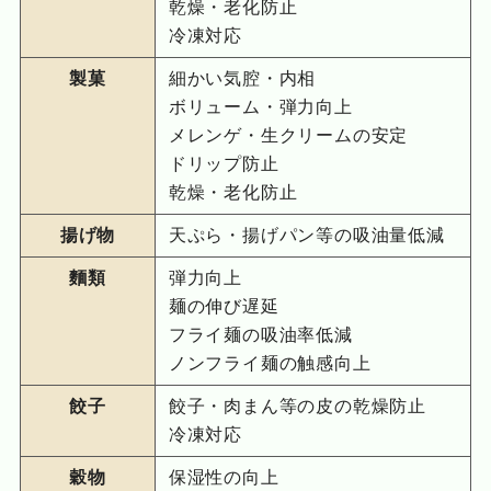
乾燥・老化防止
冷凍対応
製菓
細かい気腔・内相
ボリューム・弾力向上
メレンゲ・生クリームの安定
ドリップ防止
乾燥・老化防止
揚げ物
天ぷら・揚げパン等の吸油量低減
麵類
弾力向上
麺の伸び遅延
フライ麺の吸油率低減
ノンフライ麺の触感向上
餃子
餃子・肉まん等の皮の乾燥防止
冷凍対応
穀物
保湿性の向上